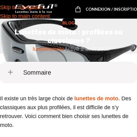
Skip to navigation
CONNEXION / INSCRIPTI
Skip to main content
BLOG
Lunettes de moto : profilées ou
classiques ?
lunettesmoto
Activé 2 août 2019
Sommaire
Il existe un très large choix de
lunettes de moto
. Des
classiques aux plus profilées, il est difficile de s’y
retrouver. Voici comment bien choisir ses lunettes de
moto.