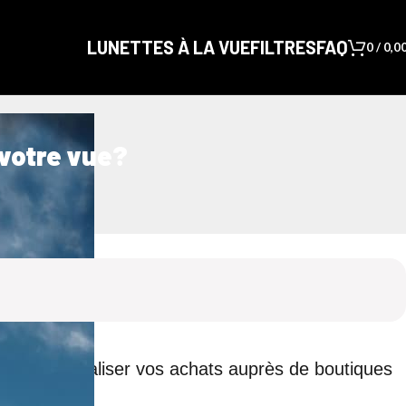
LUNETTES À LA VUE
FILTRES
FAQ
0
/
0,0
 votre vue?
us pouvez réaliser vos achats auprès de boutiques
écialisés.