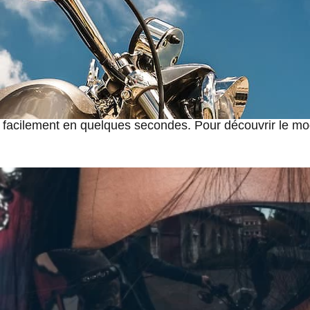
nternet
 parlant de notre modèle phare, les
lunettes de vue sole
 car ces dernières ont été développées dans ce but. Les 
s de correction de la vue. Cette monture interne se place 
és facilement en quelques secondes. Pour découvrir le 