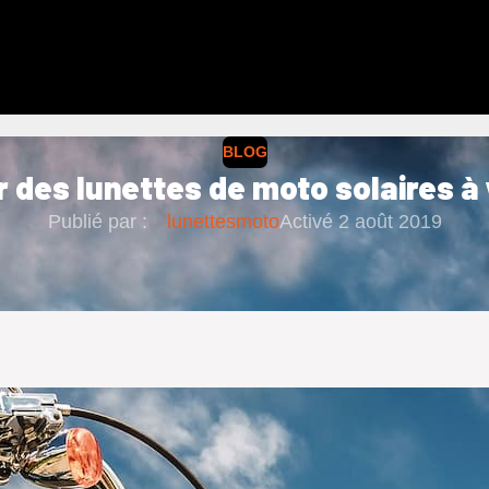
BLOG
 des lunettes de moto solaires à
Publié par :
lunettesmoto
Activé 2 août 2019
oto : plusieurs possibilités s’offrent à vous. Vo
ligne, sur des sites Web sécurisés et tout aussi sp