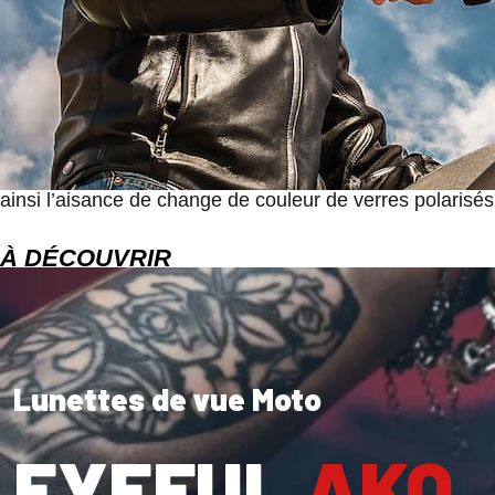
Acheter ses lunettes de vue moto sur i
Bien entendu, je vais prêcher pour ma paroisse en vous
parfaitement adapté au porteur de verres de correctifs,
indépendante où votre opticien pourra installer des verre
ainsi l’aisance de change de couleur de verres polaris
À DÉCOUVRIR
Lunettes de vue Moto
EYEFUL
AKO
.