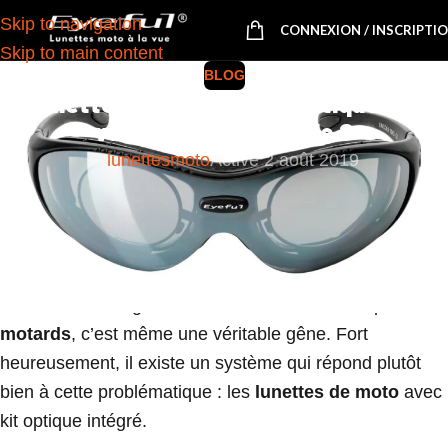
Skip to navigation
CONNEXION / INSCRIPTI
Skip to main content
BLOG
Lunettes moto avec kit optique à la
vue, la solution idéale ?
lunettesmoto
Activé 2 août 2019
Si vous portez des
lunettes de vue
, vous devez trouver
une solution adaptée à votre casque de moto. En effet,
porter des
lunettes à moto
n’est pas toujours agréable
ni confortable, notamment lorsqu’on fait de longues
sorties ou de longues distances. Pour beaucoup de
motards
, c’est même une véritable gêne. Fort
heureusement, il existe un système qui répond plutôt
bien à cette problématique : les
lunettes de moto
avec
kit optique intégré.