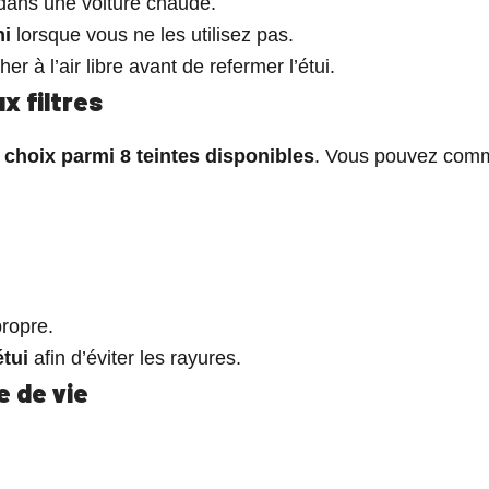
 dans une voiture chaude.
ni
lorsque vous ne les utilisez pas.
r à l’air libre avant de refermer l’étui.
 filtres
u choix parmi 8 teintes disponibles
. Vous pouvez comma
.
propre.
tui
afin d’éviter les rayures.
e de vie