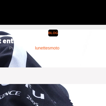
BLOG
entretenir ses lunettes de moto à
Publié par :
lunettesmoto
Activé 13 août 2025
tous les jours ou uniquement pour vos sorties du week-en
la longévité de l’ensemble. Voici les gestes simples à ado