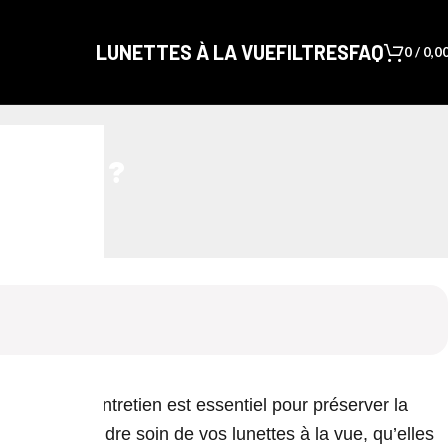
LUNETTES À LA VUE
FILTRES
FAQ
0
/
0,0
 la vue ?
d, un bon entretien est essentiel pour préserver la
pter pour prendre soin de vos lunettes à la vue, qu’elles