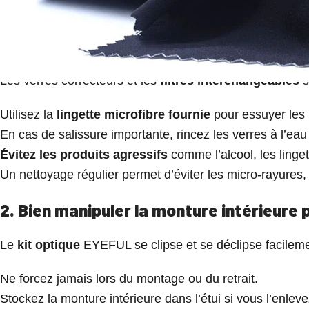
soient montées avec verres progressifs ou non.
1. Nettoyer les filtres et les verres ave
Les verres correcteurs et les
filtres interchangeables
s
Utilisez la
lingette microfibre fournie
pour essuyer les 
En cas de salissure importante, rincez les verres à l’ea
Évitez les produits agressifs
comme l’alcool, les linget
Un nettoyage régulier permet d’éviter les micro-rayures, q
2. Bien manipuler la monture intérieure
Le
kit optique
EYEFUL se clipse et se déclipse facilemen
Ne forcez jamais lors du montage ou du retrait.
Stockez la monture intérieure dans l’étui si vous l’enle